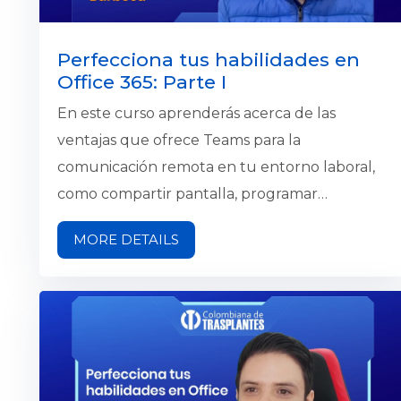
analizar información, interpretar resultados y
comunicar hallazgos de manera efectiva. A lo
Perfecciona tus habilidades en
largo del curso, los participantes...
Office 365: Parte I
En este curso aprenderás acerca de las
ventajas que ofrece Teams para la
comunicación remota en tu entorno laboral,
como compartir pantalla, programar
reuniones y ser parte de equipos o canales.
MORE DETAILS
Además, se explicarán los conceptos básicos
sobre el uso de Outlook, como organizar el
correo, categorizarlo, programar tareas y
establecer alertas. Finalmente, se hablará
acerca del Planner como una herramienta útil
para la creación de tareas y el desempeño de