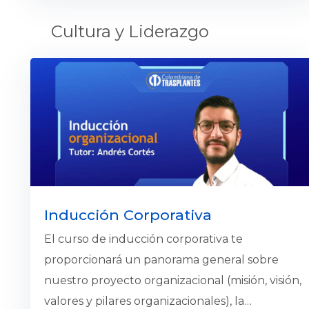
nos propone la sociedad hoy en día; una vez
Cultura y Liderazgo
asimilado y comprendido esto, en el curso
veremos como implementar una adaptación
adecuada a través de prácticas de agilidad.
Inducción Corporativa
El curso de inducción corporativa te
proporcionará un panorama general sobre
nuestro proyecto organizacional (misión, visión,
valores y pilares organizacionales), la