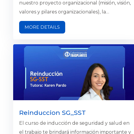
nuestro proyecto organizacional (misión, visión,
valores y pilares organizacionales), la
estructura de la compañía, nuestra gestión
MORE DETAILS
estratégica, la forma en la que dividimos las
actividades principales de la compañía y
diferentes procesos que debes conocer para
hacer una inmersión en Colombiana de
Trasplantes. El objetivo final es apoyar el
aprendizaje de tus funciones y aportar al
proceso de adaptación a la compañía.
Reinduccion SG_SST
El curso de inducción de seguridad y salud en
el trabajo te brindará información importante y