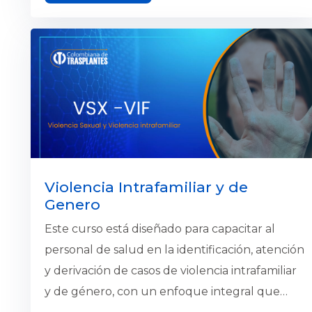
Social basadas en la resolución 2654 de 2019, y
las diferentes modalidades de atención y
métodos de comunicación utilizados. Además,
te familiarizarás con las plataformas de
teleconsulta en Colombiana de Trasplantes y
aprenderás los conceptos de telesalud y
telemedicina. Finalmente, se te guiará a través
del procedimiento estándar de atención a
distancia.
Violencia Intrafamiliar y de
Genero
Este curso está diseñado para capacitar al
personal de salud en la identificación, atención
y derivación de casos de violencia intrafamiliar
y de género, con un enfoque integral que