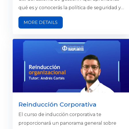
qué es y conocerás la política de seguridad y
salud en el trabajo, identificarás nuestra
MORE DETAILS
aseguradora de riesgos laborales (ARL), el
procedimiento que debes seguir en caso de
accidente o incidentes laborales, los comités
del sistema de gestión y algunos tips de
ergonomía. El objetivo del curso es aportar a
mejorar las condiciones laborales y el ambiente
en el trabajo, además de la salud en el trabajo.
Reinducción Corporativa
El curso de inducción corporativa te
proporcionará un panorama general sobre