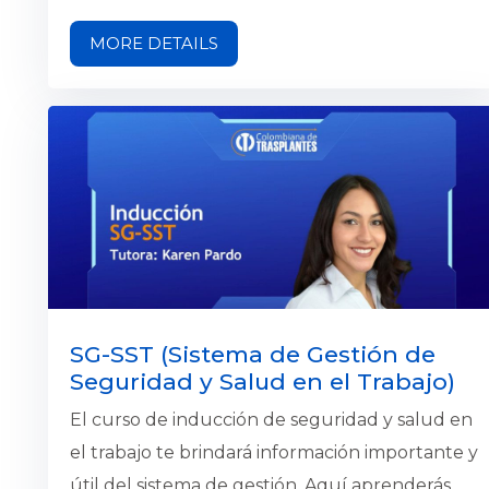
estructura de la compañía, nuestra gestión
MORE DETAILS
estratégica, la forma en la que dividimos las
actividades principales de la compañía y
diferentes procesos que debes conocer para
hacer una inmersión en Colombiana de
Trasplantes. El objetivo final es apoyar el
aprendizaje de tus funciones y aportar al
proceso de adaptación a la compañía.
SG-SST (Sistema de Gestión de
Seguridad y Salud en el Trabajo)
El curso de inducción de seguridad y salud en
el trabajo te brindará información importante y
útil del sistema de gestión. Aquí aprenderás