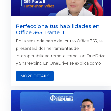
equipos de trabajo.
Perfecciona tus habilidades en
Office 365: Parte II
En la segunda parte del curso Office 365, se
presentará dos herramientas de
interoperabilidad remota como son OneDrive
y SharePoint. En OneDrive se explica como
compartir documentos y carpetas, usar
MORE DETAILS
documentos sin conexión, gestionar los
documentos y su sincronización. En
SharePoint se describe la búsqueda en la
aplicación, añadir documentos a una
biblioteca, comunicación y creación de sitios en