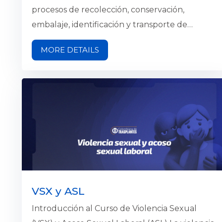
organización, incluyendo nuevos...
procesos de recolección, conservación,
embalaje, identificación y transporte de
muestras biológicas, garantizando la calidad,
MORE DETAILS
integridad y trazabilidad de las mismas
durante toda la fase preanalítica del
laboratorio clínico. Su contenido está alineado
con los principios de bioseguridad, gestión del
riesgo y normatividad vigente aplicable al
manejo y transporte de muestras para
diagnóstico.
VSX y ASL
Introducción al Curso de Violencia Sexual