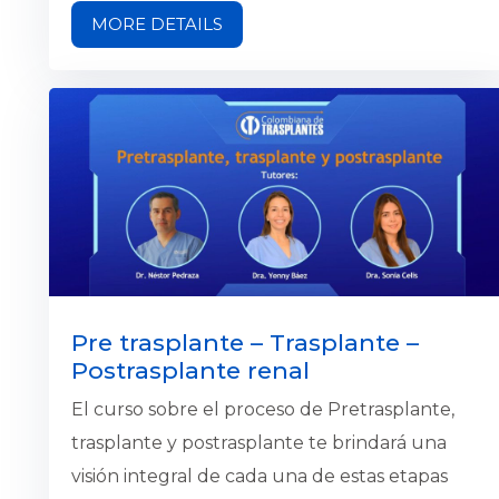
garantice una atención humanizada y
MORE DETAILS
conforme a los protocolos . A través de este
contenido, los participantes aprenderán a
reconocer señales de alerta, aplicar estrategias
de intervención y coordinar con redes de
apoyo, contribuyendo así a una atención de
calidad y respeto por los derechos humanos.
Pre trasplante – Trasplante –
Postrasplante renal
El curso sobre el proceso de Pretrasplante,
trasplante y postrasplante te brindará una
visión integral de cada una de estas etapas